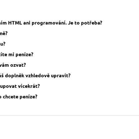
mím HTML ani programování. Je to potřeba?
lně?
nu?
íte mi peníze?
vám ozvat?
áš doplněk vzhledově upravit?
kupovat vícekrát?
o chcete peníze?