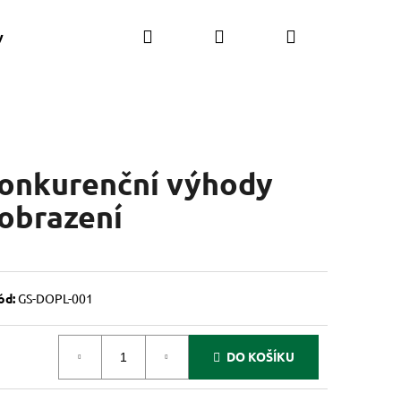
Hledat
Přihlášení
Nákupní
y
Kontakt
Zákaznická zóna
košík
onkurenční výhody
zobrazení
ód:
GS-DOPL-001
DO KOŠÍKU