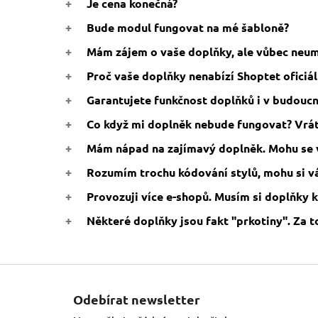
Je cena konečná?
Bude modul fungovat na mé šabloně?
Mám zájem o vaše doplňky, ale vůbec neu
Proč vaše doplňky nenabízí Shoptet oficiá
Garantujete funkčnost doplňků i v budouc
Co když mi doplněk nebude fungovat? Vrát
Mám nápad na zajímavý doplněk. Mohu se 
Rozumím trochu kódování stylů, mohu si v
Provozuji více e-shopů. Musím si doplňky 
Některé doplňky jsou fakt "prkotiny". Za t
Z
á
Odebírat newsletter
p