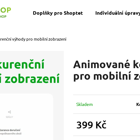
Doplňky pro Shoptet
Individuální úprav
Co potřebujete najít?
enční výhody pro mobilní zobrazení
HLEDAT
Animované k
pro mobilní 
Skladem
K
399 Kč
Měrná
cena: