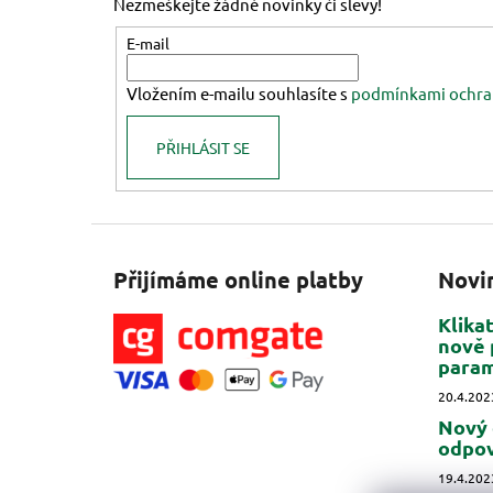
Nezmeškejte žádné novinky či slevy!
a
t
E-mail
í
Vložením e-mailu souhlasíte s
podmínkami ochra
PŘIHLÁSIT SE
Přijímáme online platby
Novi
Klika
nově 
para
20.4.202
Nový 
odpov
19.4.202