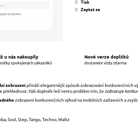
Tisk
Zeptat se
iž u nás nakoupily
Nové verze doplňků
esítky spokojených zákazníků
dostanete vždy zdarma
ní zobrazení
přináší elegantnější způsob zobrazování konkurenčních vý
e přehlednost. Náš doplněk řeší tento problém tím, že
zobrazuje konku
ledného
zobrazení konkurenčních výhod na mobilních zařízeních a zvyšte
mba, Soul, Step, Tango, Techno, Waltz