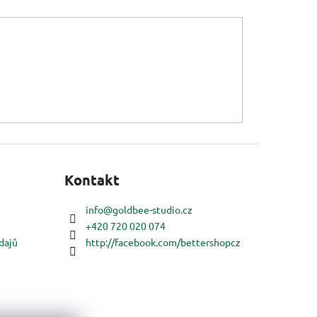
Kontakt
info
@
goldbee-studio.cz
+420 720 020 074
dajů
http://facebook.com/bettershopcz