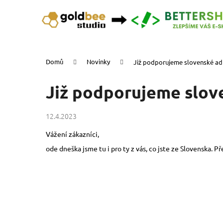
K
Přejít
na
o
obsah
Zpět
Zpět
š
do
do
í
k
obchodu
obchodu
Domů
Novinky
Již podporujeme slovenské ad
Již podporujeme slov
12.4.2023
Vážení zákazníci,
ode dneška jsme tu i pro ty z vás, co jste ze Slovenska. 