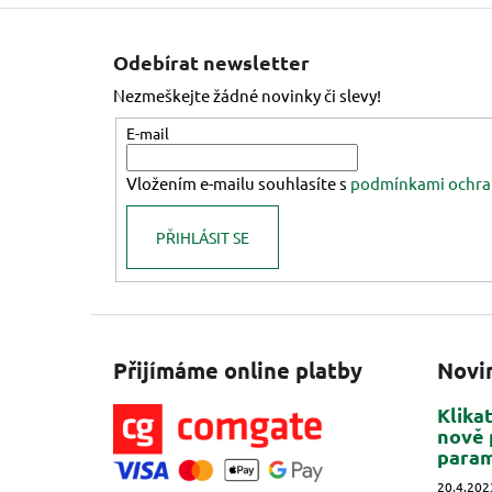
Z
á
Odebírat newsletter
p
Nezmeškejte žádné novinky či slevy!
a
t
E-mail
í
Vložením e-mailu souhlasíte s
podmínkami ochra
PŘIHLÁSIT SE
Přijímáme online platby
Novi
Klika
nově 
para
20.4.202