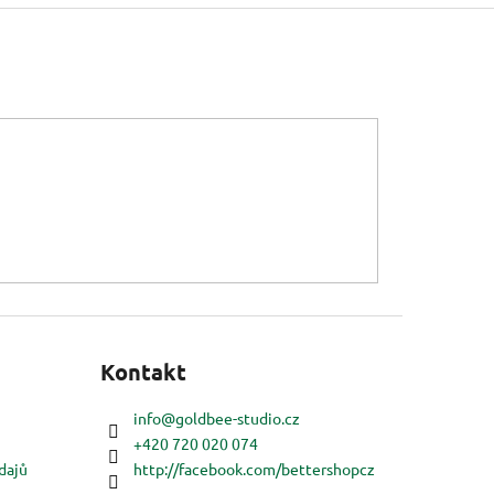
Kontakt
info
@
goldbee-studio.cz
+420 720 020 074
dajů
http://facebook.com/bettershopcz