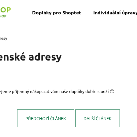
Doplňky pro Shoptet
Individuální úprav
Co potřebujete najít?
resy
enské adresy
HLEDAT
Přejeme příjemný nákup a ať vám naše doplňky dobře slouží 🙂
PŘEDCHOZÍ ČLÁNEK
DALŠÍ ČLÁNEK