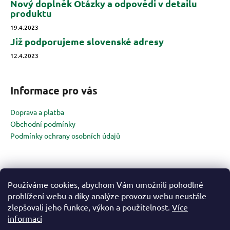
Nový doplněk Otázky a odpovědi v detailu
produktu
19.4.2023
Již podporujeme slovenské adresy
12.4.2023
Informace pro vás
Doprava a platba
Obchodní podmínky
Podmínky ochrany osobních údajů
Kontakt
Používáme cookies, abychom Vám umožnili pohodlné
prohlížení webu a díky analýze provozu webu neustále
info
@
goldbee-studio.cz
zlepšovali jeho funkce, výkon a použitelnost.
Více
+420 720 020 074
informací
http://facebook.com/bettershopcz