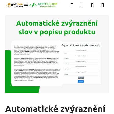
K
Přejít
Hledat
Nákupní
Men
Přihlášení
na
o
obsah
Zpět
Zpět
košík
š
í
C
k
o
p
o
t
ř
e
b
u
j
e
t
Automatické zvýraznění
e
n