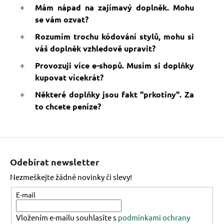
Mám nápad na zajímavý doplněk. Mohu
se vám ozvat?
Rozumím trochu kódování stylů, mohu si
váš doplněk vzhledově upravit?
Provozuji více e-shopů. Musím si doplňky
kupovat vícekrát?
Některé doplňky jsou fakt "prkotiny". Za
to chcete peníze?
Z
á
Odebírat newsletter
p
Nezmeškejte žádné novinky či slevy!
a
t
E-mail
í
Vložením e-mailu souhlasíte s
podmínkami ochrany