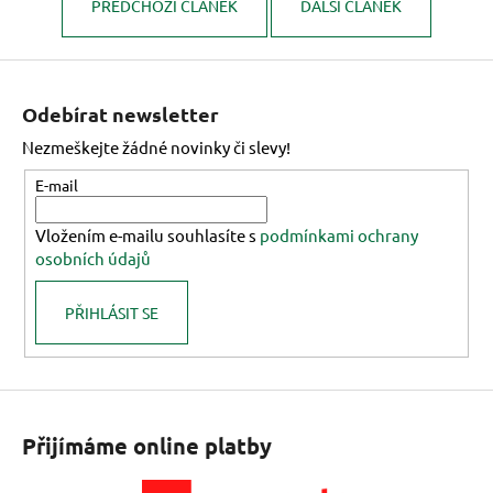
PŘEDCHOZÍ ČLÁNEK
DALŠÍ ČLÁNEK
a
j
Z
í
á
t
Odebírat newsletter
p
?
Nezmeškejte žádné novinky či slevy!
a
t
E-mail
í
Vložením e-mailu souhlasíte s
podmínkami ochrany
HLEDAT
osobních údajů
PŘIHLÁSIT SE
Přijímáme online platby