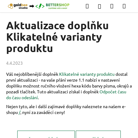
K
Přejít
Hledat
Nákupní
Men
Přihlášení
na
o
obsah
Zpět
Zpět
košík
š
Aktualizace doplňku
í
C
Klikatelné varianty
k
o
produktu
p
o
4.4.2023
t
ř
Váš nejoblíbenější doplněk
Klikatelné varianty produktu
dostal
první aktualizaci - na vaše přání verze 1.1 nabízí v nastavení
e
doplňku možnost ručního vložení hexa kódu barvy písma, okrajů a
b
pozadí tlačítek. Tuto aktualizaci získal i doplněk
Odpočet času
u
do času odeslání
.
j
Nejen tyto, ale i další zajímavé doplňky naleznete na našem e-
e
shopu
/
, nyní za zaváděcí ceny!
t
e
n