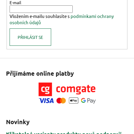
t
E-mail
í
Vložením e-mailu souhlasíte s
podmínkami ochrany
osobních údajů
PŘIHLÁSIT SE
Přijímáme online platby
Novinky
Klikatelné varianty produktu nově podporují