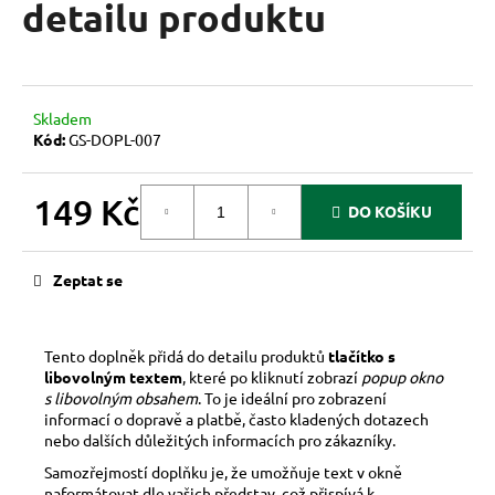
detailu produktu
a
j
í
t
Skladem
?
Kód:
GS-DOPL-007
149 Kč
DO KOŠÍKU
Měrná
HLEDAT
cena:
Zeptat se
Tento doplněk přidá do detailu produktů
tlačítko s
libovolným textem
, které po kliknutí zobrazí
popup okno
s libovolným obsahem
. To je ideální pro zobrazení
informací o dopravě a platbě, často kladených dotazech
nebo dalších důležitých informacích pro zákazníky.
Samozřejmostí doplňku je, že umožňuje text v okně
naformátovat dle vašich představ, což přispívá k