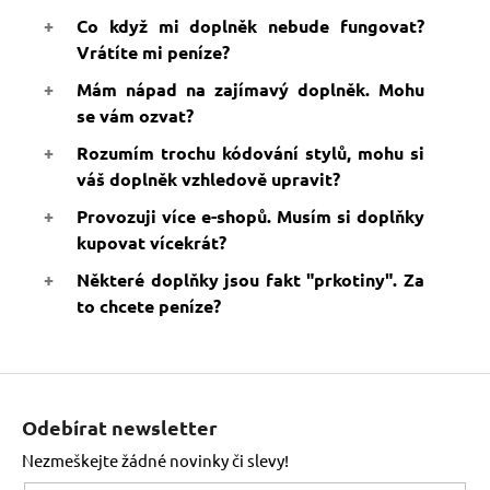
Co když mi doplněk nebude fungovat?
Vrátíte mi peníze?
Mám nápad na zajímavý doplněk. Mohu
se vám ozvat?
Rozumím trochu kódování stylů, mohu si
váš doplněk vzhledově upravit?
Provozuji více e-shopů. Musím si doplňky
kupovat vícekrát?
Některé doplňky jsou fakt "prkotiny". Za
to chcete peníze?
Z
á
Odebírat newsletter
p
Nezmeškejte žádné novinky či slevy!
a